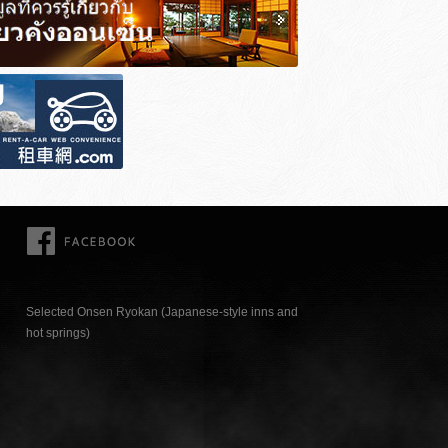
FACEBOOK
Selected Onsen Ryokan (Japanese-style inns and
hot springs)