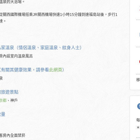
溫泉的大浴場。
從關西國際機場搭乘JR關西機場快速1小時15分鐘到達福島站後，步行1
達。
私家溫泉（情侶溫泉、家庭溫泉、紋身人士）
房內設室内溫泉風呂
（有關其健康效果，請參看
此網頁
）
泉
移
的
旅遊景點
京都
、神戶
數量
＊
客房內全面禁菸