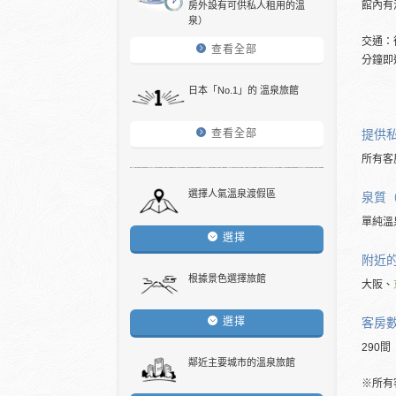
館內有
房外設有可供私人租用的溫
泉）
交通：
查看全部
分鐘即
日本「No.1」的 溫泉旅館
提供
查看全部
所有客
選擇人氣溫泉渡假區
泉質
單純溫
選擇
附近
根據景色選擇旅館
大阪、
客房
選擇
290間
鄰近主要城市的溫泉旅館
※所有