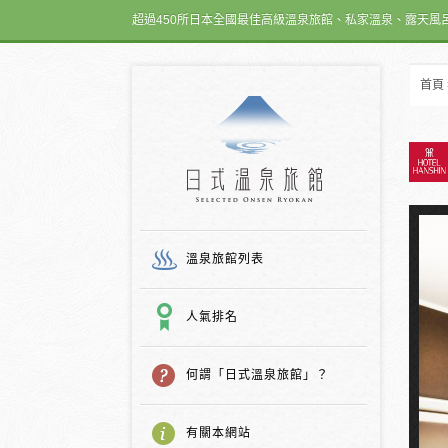
超過450所日本全國最佳高級溫泉旅館、私家溫泉、露天風
首頁
日式温泉旅館
溫泉旅館列表
人氣排名
何謂「日式溫泉旅館」？
有關本網站