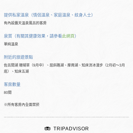
提供私家溫泉（情侶溫泉、家庭溫泉、紋身人士）
有內設露天溫泉風呂的客房
泉質（有關其健康效果，請參看
此網頁
）
單純溫泉
附近的
旅遊景點
佐呂間湖 珊瑚草（9月中）、屈斜路湖、摩周湖、知床流冰漫步（2月初～3月
底）、知床五湖
客房數量
80間
※所有客房內全面禁菸
TRIPADVISOR