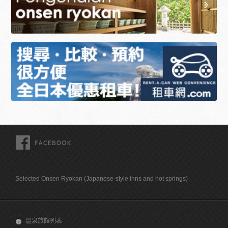
FACEBOOK
Selected Onsen Ryokan (Japanese-style inns and hot springs)
溫泉旅館列表