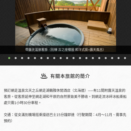
帶露天溫泉客房（別棟 古之座樓層 和洋式房+露天風呂）
有關本旅館的簡介
預訂網走溫泉北天之丘網走湖鶴雅休閒酒店（北海道）──有11間附露天溫泉的
客房。從客房延伸至網走湖和平原的自然景致美不勝收。到網走流冰碎冰船乘船
處只需1小時30分車程。
交通：從女滿別機場搭乘接送巴士15分鐘即達（行駛期間：4月～11月、需事先
預約）