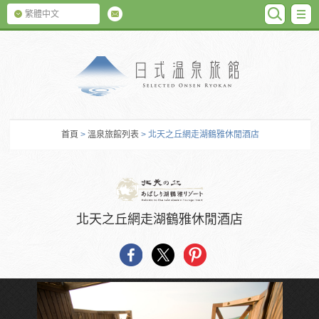
SEARC
M
繁體中文
日式温泉旅館
首頁
>
溫泉旅館列表
> 北天之丘網走湖鶴雅休閒酒店
北天之丘網走湖鶴雅休閒酒店