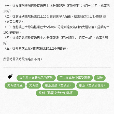
（一）從女滿別機場搭乘接送巴士15分鐘即達（行駛期間：4月～11月、需事先
預約）
（二）從女滿別機場搭乘巴士15分鐘到達呼人站後，搭乘接送巴士3分鐘即達
（需事先預約）
（三）從札幌巴士總站搭乘巴士5小時40分鐘到達女滿別西大道站後，搭乘的士
10分鐘即達。
（四）從網走站搭乘接送巴士20分鐘即達（行駛期間：1月底～3月、需事先預
約）
（五）從鄂霍次克紋別機場搭乘的士2小時即達。
所需時間依時段而略有不同。
設有私人露天風呂的客房
可以在雪景中享受溫泉
湖景
北海道地區
北海道
網走溫泉（女滿別）
網走（女滿別機場）
紋別（鄂霍次克紋別機場）