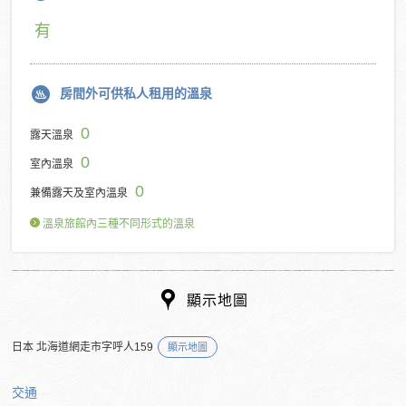
有
房間外可供私人租用的溫泉
0
露天溫泉
0
室內溫泉
0
兼備露天及室內溫泉
溫泉旅館內三種不同形式的溫泉
顯示地圖
日本 北海道網走市字呼人159
顯示地圖
交通