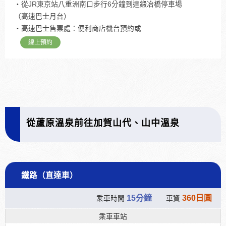
・從JR東京站八重洲南口步行6分鐘到達鍛冶橋停車場
（高速巴士月台）
・高速巴士售票處：便利商店機台預約或
線上預約
從蘆原溫泉前往加賀山代、山中溫泉
鐵路（直達車）
15分鐘
360日圓
乘車時間
車資
乘車車站