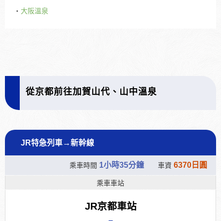
・
大阪溫泉
從京都前往加賀山代、山中溫泉
JR特急列車→新幹線
1小時35分鐘
6370日圓
乘車時間
車資
乘車車站
JR京都車站