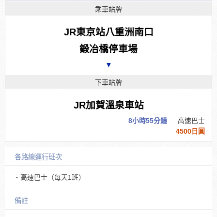
乘車站牌
JR東京站八重洲南口
鍛冶橋停車場
▼
下車站牌
JR加賀溫泉車站
8小時55分鐘
高速巴士
4500日圓
各路線運行班次
・高速巴士（每天1班）
備註