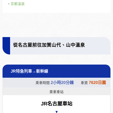
・
京都溫泉
從名古屋前往加賀山代、山中溫泉
JR特急列車→新幹線
2小時20分鐘
7620日圓
乘車時間
車資
乘車車站
JR名古屋車站
▼