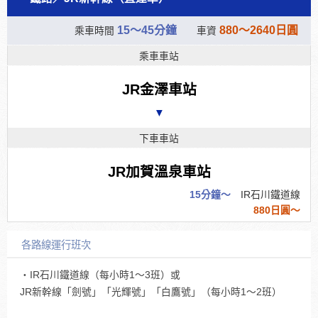
15～45分鐘
880～2640日圓
乘車時間
車資
乘車車站
JR金澤車站
▼
下車車站
JR加賀溫泉車站
15分鐘～
IR石川鐵道線
880日圓～
各路線運行班次
・IR石川鐵道線（每小時1～3班）或
JR新幹線「劍號」「光輝號」「白鷹號」（每小時1～2班）