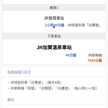
轉乘1
JR敦賀車站
1小時40分鐘
JR特急列車「白鷺號」
▼
下車車站
JR加賀溫泉車站
40分鐘
JR新幹線
7620日圓
各路線運行班次
・JR特急列車「白鷺號」（每天8班）
・JR新幹線「劍號」「光輝號」「白鷹號」（每小時1～2班）
備註