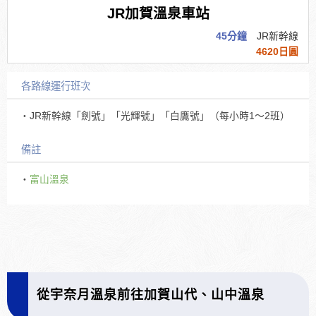
JR加賀溫泉車站
45分鐘
JR新幹線
4620日圓
各路線運行班次
・JR新幹線「劍號」「光輝號」「白鷹號」（每小時1～2班）
備註
・
富山溫泉
從宇奈月溫泉前往加賀山代、山中溫泉