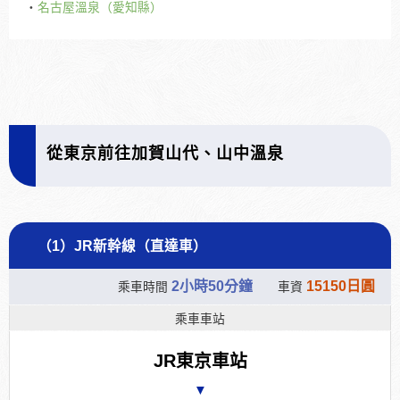
・
名古屋溫泉（愛知縣）
從東京前往加賀山代、山中溫泉
（1）JR新幹線（直達車）
2小時50分鐘
15150日圓
乘車時間
車資
乘車車站
JR東京車站
▼