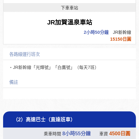
下車車站
JR加賀溫泉車站
2小時50分鐘
JR新幹線
15150日圓
各路線運行班次
・JR新幹線「光輝號」「白鷹號」（每天7班）
備註
（2）高速巴士（直達班車）
8小時55分鐘
4500日圓
乘車時間
車資