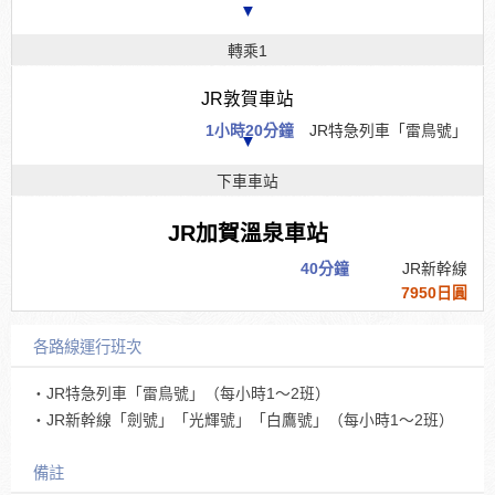
▼
轉乘1
JR敦賀車站
1小時20分鐘
JR特急列車「雷鳥號」
▼
下車車站
JR加賀溫泉車站
40分鐘
JR新幹線
7950日圓
各路線運行班次
・JR特急列車「雷鳥號」（每小時1～2班）
・JR新幹線「劍號」「光輝號」「白鷹號」（每小時1～2班）
備註