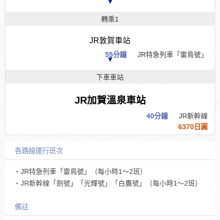
▼
轉乘1
JR敦賀車站
55分鐘
JR特急列車「雷鳥號」
▼
下車車站
JR加賀溫泉車站
40分鐘
JR新幹線
6370日圓
各路線運行班次
・JR特急列車「雷鳥號」（每小時1～2班）
・JR新幹線「劍號」「光輝號」「白鷹號」（每小時1～2班）
備註