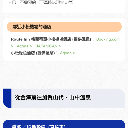
・巴士不需預約（下車時以現金支付）
鄰近小松機場的酒店
Route Inn 格蘭蒂亞小松機場飯店 (提供溫泉)
：
Booking.com
>
Agoda >
JAPANiCAN >
小松綠色酒店 (提供溫泉)
：
Agoda >
從金澤前往加賀山代、山中溫泉
鐵路／JR新幹線（直達車）