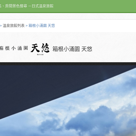
呂、房間景色搜尋 －日式溫泉旅館
>
溫泉旅館列表
> 箱根小涌園 天悠
箱根小涌園 天悠