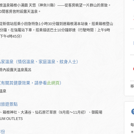
根溫泉箱根小涌園 天悠（神奈川縣）――從客房眺望一片群山的景致。
50間客房皆附設露天溫泉。
從新宿站搭乘小田急特急1小時30分鐘到達箱根湯本站後，搭乘箱根登山
0分鐘，在強羅站下車，搭乘接送巴士10分鐘即達（行駛時間：上午9時
～下午4時45分）
私家溫泉（情侶溫泉、家庭溫泉、紋身人士）
房內設露天溫泉風呂
（有關其健康效果，請參看
此網頁
）
移
溫泉
的旅遊景點
、箱根神社、大涌谷、仙石原芒草原（9月底～11月初）、御殿場
UM OUTLETS
年份
＊