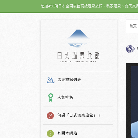
超過450所日本全國最佳高級溫泉旅館、私家溫泉、露天風
首頁
日式温泉旅館
溫泉旅館列表
人氣排名
何謂「日式溫泉旅館」？
有關本網站