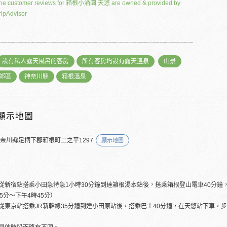
he customer reviews for 箱根小涌園 天悠 are owned & provided by
ripAdvisor
設有私人露天風呂的客房
所有客房均設有露天溫泉
山景
郊區
神奈川縣
箱根溫泉
顯示地圖
神奈川縣足柄下郡箱根町二之平1297
顯示地圖
從新宿站搭乘小田急特急1小時30分鐘到達箱根湯本站後，搭乘箱根登山電車40分鐘
15分～下午4時45分）
從東京站搭乘JR新幹線35分鐘到達小田原站後，搭乘巴士40分鐘，在天悠站下車，步