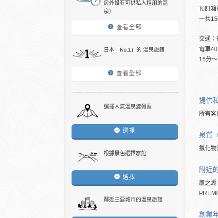
房外設有可供私人租用的溫
預訂箱
泉）
一共1
查看全部
交通：
電車4
日本「No.1」的 溫泉旅館
15分
查看全部
提供
選擇人氣溫泉渡假區
所有客
選擇
泉質
氯化物
根據景色選擇旅館
附近
選擇
蘆之湖
PREMI
鄰近主要城市的溫泉旅館
創業