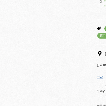
T
T
東京
日本 
交通
（一）
午9時
（二）