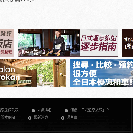
間依時段而略有不同。
溫泉旅館列表
人氣排名
何謂「日式溫泉旅館」？
有關本網站
最新消息
照片庫