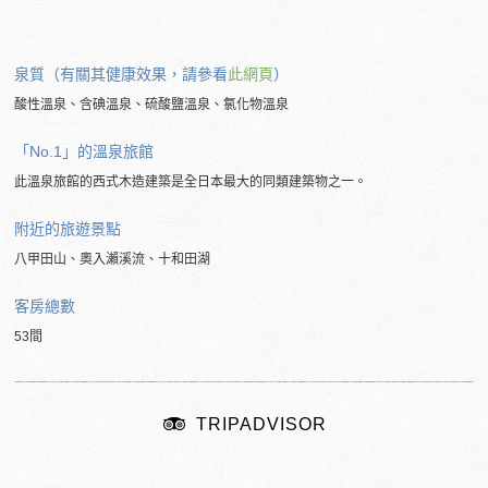
泉質（有關其健康效果，請參看
此網頁
）
酸性溫泉、含碘溫泉、硫酸鹽溫泉、氯化物溫泉
「No.1」的溫泉旅館
此溫泉旅館的西式木造建築是全日本最大的同類建築物之一。
附近的旅遊景點
八甲田山、奧入瀨溪流、十和田湖
客房總數
53間
TRIPADVISOR