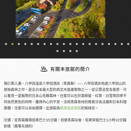
有關本旅館的簡介
預訂奧入瀨、八甲田溫泉八甲田酒店（青森縣）── 八甲田酒店地處八甲田山的
原始森林之中，是全日本最大型的西式木造建築物之一。從公眾浴堂及客房，可
以看見一望無際的日本山毛櫸森林。住客可以在欣賞綠蔭、紅葉、白雪等四季不
同自然景色的同時，獲得內心的平安。活用青森食材的晚餐分為法國和日本料理
兩種，住客可以自由選擇。此旅館為
酸湯溫泉旅館
的姊妹店。
交通：從青森機場搭乘巴士35分鐘，到達青森站後，搭乘穿梭巴士1小時10分鐘
即達（需事先預約）