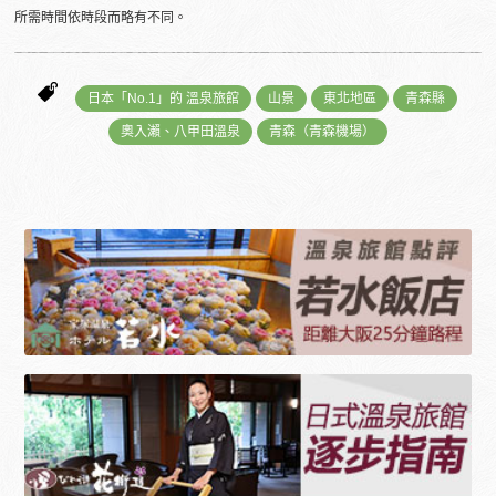
所需時間依時段而略有不同。
日本「No.1」的 溫泉旅館
山景
東北地區
青森縣
奧入瀨、八甲田溫泉
青森（青森機場）