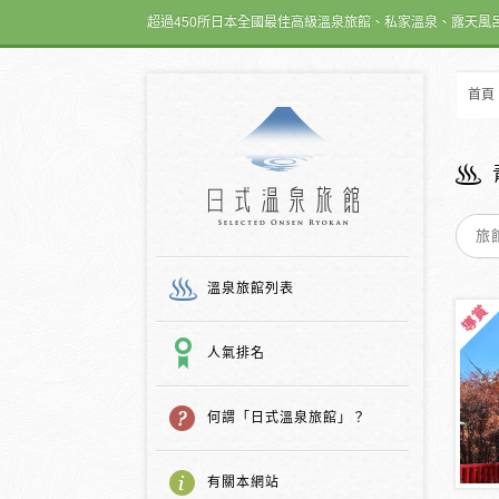
超過450所日本全國最佳高級溫泉旅館、私家溫泉、露天風
首頁
日式温泉旅館
溫泉旅館列表
人氣排名
何謂「日式溫泉旅館」？
有關本網站