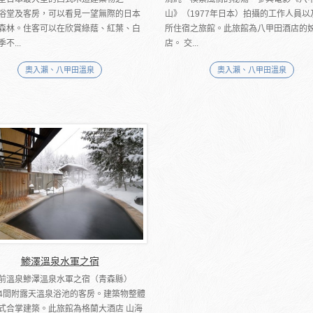
浴堂及客房，可以看見一望無際的日本
山》（1977年日本）拍攝的工作人員以
森林。住客可以在欣賞綠蔭、紅葉、白
所住宿之旅館。此旅館為八甲田酒店的
不...
店。 交...
奧入瀨、八甲田溫泉
奧入瀨、八甲田溫泉
鯵澤溫泉水軍之宿
前溫泉鯵澤溫泉水軍之宿（青森縣）
4間附露天溫泉浴池的客房。建築物整體
式合掌建築。此旅館為格蘭大酒店 山海