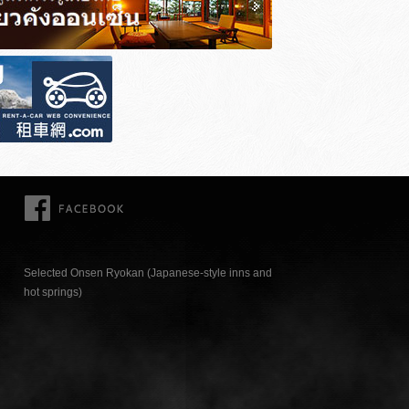
FACEBOOK
Selected Onsen Ryokan (Japanese-style inns and
hot springs)