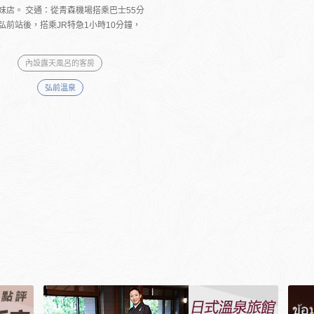
妹店。 交通：從青森機場搭乘巴士55分
弘前站後，搭乘JR特急1小時10分鐘，
內設露天風呂的客房
弘前溫泉