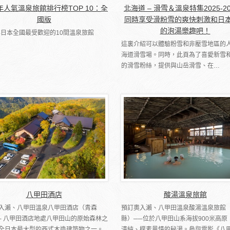
6年人氣溫泉旅館排行榜TOP 10：全
北海道 – 滑雪＆溫泉特集2025-2
國版
同時享受滑粉雪的爽快刺激和日
的泡湯樂趣吧！
5年日本全國最受歡迎的10間溫泉旅館
這裏介紹可以體驗粉雪和非壓雪地區的
海道滑雪場。同時，此頁為了喜愛新雪
的滑雪粉絲，提供與山岳滑雪、在…
八甲田酒店
酸湯溫泉旅館
入瀨、八甲田溫泉八甲田酒店（青森
預訂奧入瀨、八甲田溫泉酸湯溫泉旅館
─ 八甲田酒店地處八甲田山的原始森林之
縣）──位於八甲田山系海拔900米高原
全日本最大型的西式木造建築物之一。
清純、樸素風情的秘湯。參與電影《八