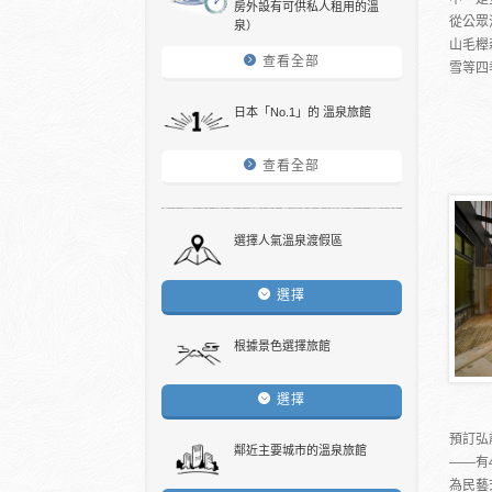
房外設有可供私人租用的溫
從公眾
泉）
山毛櫸
查看全部
雪等四季
日本「No.1」的 溫泉旅館
查看全部
選擇人氣溫泉渡假區
選擇
根據景色選擇旅館
選擇
預訂弘
鄰近主要城市的溫泉旅館
――有
為民藝