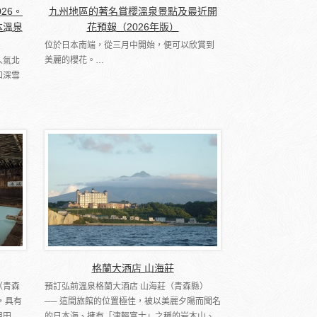
026。
九州地區的著名賞櫻溫泉景點及最近開
本溫泉
花預報（2026年版）
位於日本南端，從三月中開始，便可以欣賞到
美麗的櫻花。…
人氣北
和深雪
格蘭大酒店 山海莊
（青森
預訂弘前溫泉格蘭大酒店 山海莊（青森縣）
，具有
── 這間旅館的位置極佳，被以美麗夕陽而聞名
甲田
的日本海、擁有「津輕富士」之稱的岩木山、