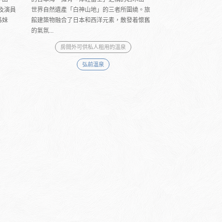
及演員
世界自然遺產「白神山地」的三者所圍繞。旅
姊妹
館建築物融合了日本和西洋元素，散發着懷舊
的氣氛...
房間外可供私人租用的溫泉
弘前溫泉