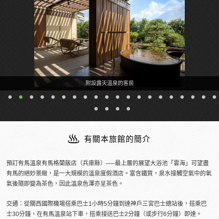
附設露天溫泉的客房
有關本旅館的簡介
預訂有馬溫泉有馬格蘭飯店（兵庫縣）──最上層的展望大浴池「雲海」可望盡
有馬的絕妙景緻，是一大規模的溫泉度假酒店。富含鐵質，泉水接觸空氣中的氧
氣後隨即變為茶色，因此溫泉色澤亦呈茶色。
交通：從關西國際機場搭乘巴士1小時5分鐘到達神戶三宮巴士總站後，搭乘巴
士30分鐘，在有馬溫泉站下車，搭乘接送巴士2分鐘（或步行6分鐘）即達。