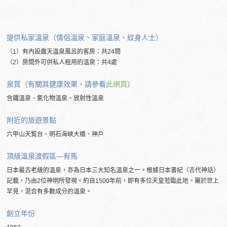
提供私家溫泉（情侶溫泉、家庭溫泉、紋身人士）
（1）有內設露天溫泉風呂的客房：共24間
（2）房間外可供私人租用的溫泉：共4處
泉質（有關其健康效果，請參看
此網頁
）
含鐵溫泉、氯化物溫泉、放射性溫泉
附近的
旅遊景點
六甲山天覧台、明石海峽大橋、神戶
頂級溫泉渡假區―有馬
日本最古老級的溫泉，亦為日本三大知名溫泉之一。根據日本書紀（古代神話）
記載，乃由2位神明所發現。約自1500年前，即有多位天皇蒞臨此地。屬於世上
罕見，混合有多數成分的溫泉。
創立年份