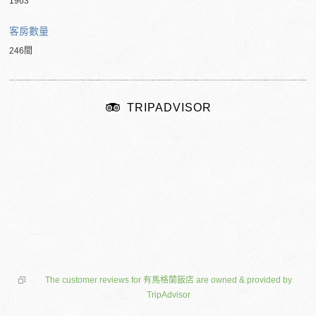
1963
客房數量
246間
TRIPADVISOR
The customer reviews for 有馬格蘭飯店 are owned & provided by
TripAdvisor