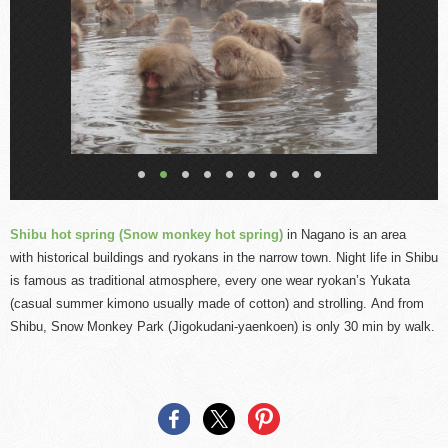
Shibu hot spring (Snow monkey hot spring)
in Nagano is an area
with historical buildings and ryokans in the narrow town. Night life in Shibu
is famous as
traditional
atm
osphere, every one wear ryokan’s Yukata
(casual summer kimono usually made of cotton) and strolling. And from
Shibu, Snow Monkey Park (Jigokudani-yaenkoen) is only 30 min by walk.