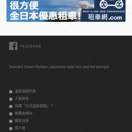
FACEBOOK
Selected Onsen Ryokan (Japanese-style inns and hot springs)
溫泉旅館列表
人氣排名
何謂「日式溫泉旅館」？
有關本網站
最新消息
照片庫