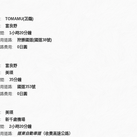
地:
TOMAMU(苫鵡)
地:
富良野
時間:
1小時20分鐘
利用道路:
狩勝國道(國道38號)
公路費用:
0日圓
地:
富良野
地:
美瑛
時間:
35分鐘
利用道路:
國道353號
公路費用:
0日圓
地:
美瑛
地:
新千歲機場
時間:
2小時20分鐘
利用道路:
道東自動車道
（收費高速公路）