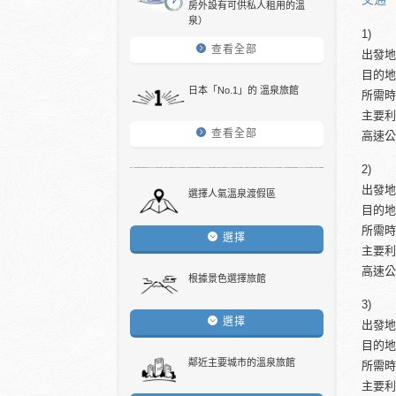
房外設有可供私人租用的溫
泉）
1)
查看全部
出發
目的
日本「No.1」的 溫泉旅館
所需
主要
查看全部
高速
2)
出發
選擇人氣溫泉渡假區
目的
所需
選擇
主要
高速
根據景色選擇旅館
3)
選擇
出發
目的
鄰近主要城市的溫泉旅館
所需
主要