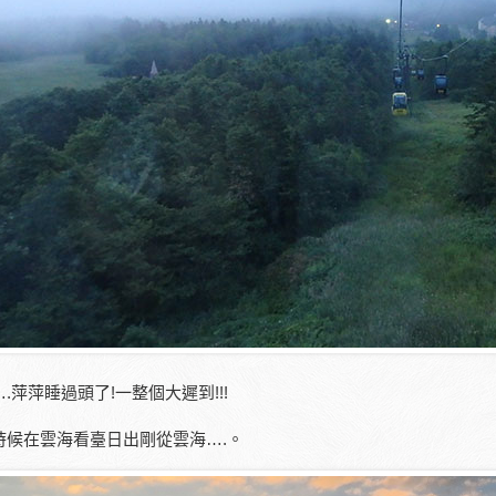
.萍萍睡過頭了!一整個大遲到!!!
時候在雲海看臺日出剛從雲海….。