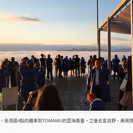
天，坐清晨4點的纜車到TOMAMU的雲海看臺。之後去富良野、美瑛