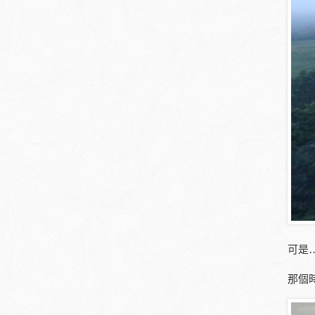
可是…
那個