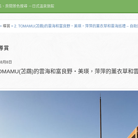
呂、房間景色搜尋 －日式溫泉旅館
>
導賞
> 2. TOMAMU(苫鵡)的雲海和富良野・美瑛，萍萍的薰衣草和雲海巡禮 – 
導賞
年8月8日
 TOMAMU(苫鵡)的雲海和富良野・美瑛，萍萍的薰衣草和