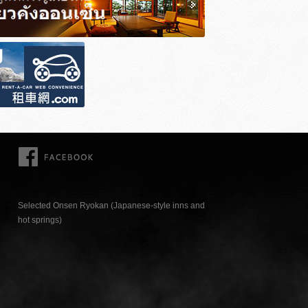
FACEBOOK
Selected Onsen Ryokan (Japanese-style inns and
hot springs)