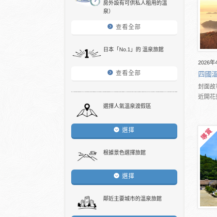
房外設有可供私人租用的溫
泉）
查看全部
日本「No.1」的 溫泉旅館
2026年
查看全部
四國
封面故
近開花
選擇人氣溫泉渡假區
選擇
根據景色選擇旅館
選擇
鄰近主要城市的溫泉旅館