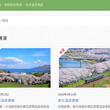
呂、房間景色搜尋 －日式溫泉旅館
> 導賞
導賞
4月23日
2026年4月14日
道溫泉專輯
東北溫泉專輯
事―北海道地區的著名賞櫻溫泉景點及
封面故事―東北地區的著名賞櫻溫泉景