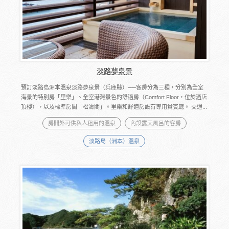
淡路夢泉景
預訂淡路島洲本溫泉淡路夢泉景（兵庫縣）──客房分為三種，分別為全室
海景的特別房「里樂」、全室港灣景色的舒適房（Comfort Floor，位於酒店
頂樓），以及標準房間「松濤閣」。里樂和舒適房設有專用貴賓廰。 交通...
房間外可供私人租用的溫泉
內設露天風呂的客房
淡路島（洲本）溫泉