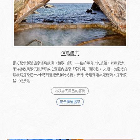
浦島飯店
預訂紀伊勝浦溫泉浦島飯店（和歌山縣）──位於半島上的旅館。以廣受太
平洋激烈風浪侵蝕所形成之洞窟內溫泉「忘歸洞」而聞名。 交通：從南紀白
濱機場搭乘巴士2小時到達紀伊勝浦站後，步行6分鐘到達旅遊碼頭，搭乘渡
輪（或接送...
內設露天風呂的客房
紀伊勝浦溫泉