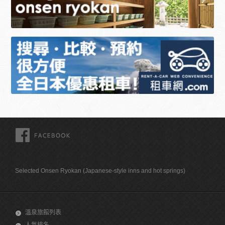
FACEBOOK
Selected Onsen Ryokan (Japanese-style inns and hot springs)
溫泉旅館列表