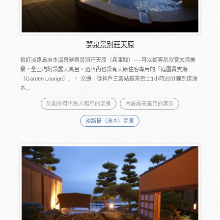
夢泉景別莊天原
預訂淡路島洲本溫泉夢泉景別莊天原（兵庫縣）──可以從客房欣賞大海美
景，全室均附設露天風呂。酒店內也設有天原住客專用的「庭園貴賓廰
（Garden Lounge）」。 交通：從神戶三宮站搭乘巴士1小時20分鐘到達洲
本...
房間外可供私人租用的溫泉
內設露天風呂的客房
淡路島（洲本）溫泉