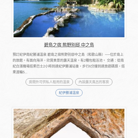
碧島之宿 熊野別邸 中之島
預訂紀伊南紀勝浦溫泉 碧島之宿熊野別邸中之島（和歌山縣）──位於島上
的旅館。有面向海洋，欣賞美景的露天溫泉。有2種包租浴池。 交通：從南
紀白濱機場搭乘巴士2小時到達紀伊勝浦站後，步行6分鐘到達旅遊碼頭，搭
乘渡輪5...
房間外可供私人租用的溫泉
內設露天風呂的客房
紀伊勝浦溫泉