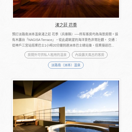
渚之莊 花季
預訂淡路島洲本溫泉渚之莊 花季（兵庫縣）──所有客房均為海景房間。設
有木露台「NAGISA Terrace」，從此處眺望的海洋景色非常壯觀。 交通：
從神戶三宮站搭乘巴士1小時20分鐘到達洲本巴士總站後，搭乘接送巴...
房間外可供私人租用的溫泉
內設露天風呂的客房
淡路島（洲本）溫泉