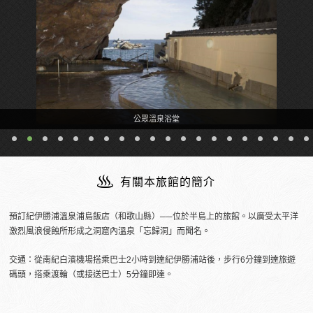
公眾溫泉浴堂
有關本旅館的簡介
預訂紀伊勝浦溫泉浦島飯店（和歌山縣）──位於半島上的旅館。以廣受太平洋
激烈風浪侵蝕所形成之洞窟內溫泉「忘歸洞」而聞名。
交通：從南紀白濱機場搭乘巴士2小時到達紀伊勝浦站後，步行6分鐘到達旅遊
碼頭，搭乘渡輪（或接送巴士）5分鐘即達。