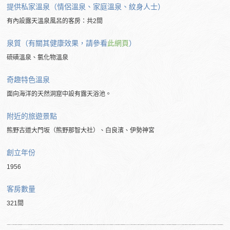
提供私家溫泉（情侶溫泉、家庭溫泉、紋身人士）
有內設露天溫泉風呂的客房：共2間
泉質（有關其健康效果，請參看
此網頁
）
硫磺溫泉、氯化物溫泉
奇趣特色溫泉
面向海洋的天然洞窟中設有露天浴池。
附近的
旅遊景點
熊野古道大門坂（熊野那智大社）、白良濱、伊勢神宮
創立年份
1956
客房數量
321間