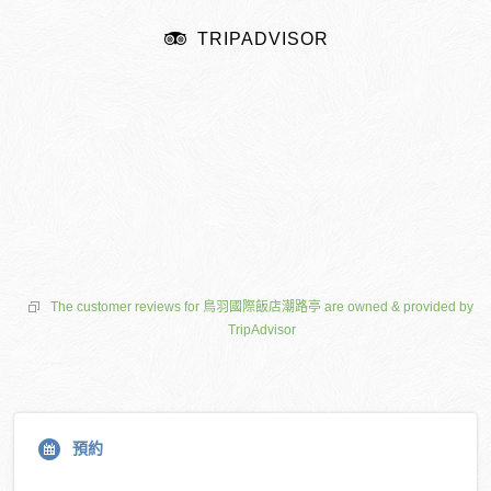
TRIPADVISOR
The customer reviews for 鳥羽國際飯店潮路亭 are owned & provided by
TripAdvisor
預約