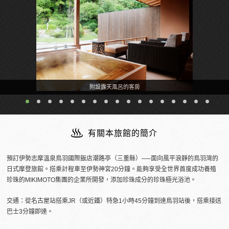
附設露天風呂的客房
有關本旅館的簡介
預訂伊勢志摩溫泉鳥羽國際飯店潮路亭（三重縣）──面向風平浪靜的鳥羽灣的
日式摩登旅館。搭乘計程車至伊勢神宮20分鐘。能夠享受全世界首度成功養殖
珍珠的MIKIMOTO集團的企業所開發，添加珍珠成分的珍珠極光浴池。
交通：從名古屋站搭乘JR（或近鐵）特急1小時45分鐘到達鳥羽站後，搭乘接送
巴士3分鐘即達。