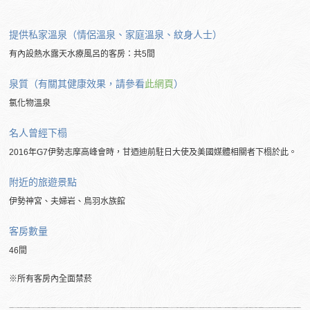
提供私家溫泉（情侶溫泉、家庭溫泉、紋身人士）
有內設熱水露天水療風呂的客房：共5間
泉質（有關其健康效果，請參看
此網頁
）
氯化物溫泉
名人曾經下榻
2016年G7伊勢志摩高峰會時，甘迺迪前駐日大使及美國媒體相關者下榻於此。
附近的旅遊景點
伊勢神宮、夫婦岩、鳥羽水族館
客房數量
46間
※所有客房內全面禁菸