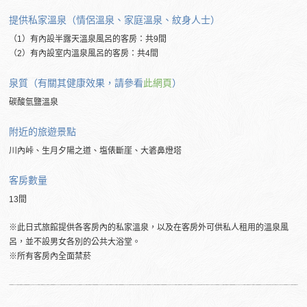
提供私家溫泉（情侶溫泉、家庭溫泉、紋身人士）
（1）有內設半露天溫泉風呂的客房：共9間
（2）有內設室内溫泉風呂的客房：共4間
泉質（有關其健康效果，請參看
此網頁
）
碳酸氫鹽溫泉
附近的旅遊景點
川內峠、生月夕陽之道、塩俵斷崖、大碆鼻燈塔
客房數量
13間
※此日式旅館提供各客房內的私家溫泉，以及在客房外可供私人租用的溫泉風
呂，並不設男女各別的公共大浴堂。
※所有客房內全面禁菸