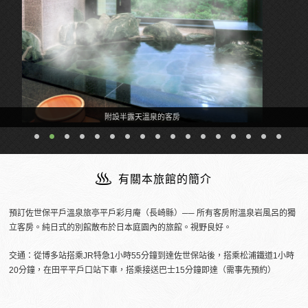
附設半露天溫泉的客房
有關本旅館的簡介
預訂佐世保平戶溫泉旅亭平戶彩月庵（長崎縣）── 所有客房附溫泉岩風呂的獨
立客房。純日式的別館散布於日本庭園內的旅館。視野良好。
交通：從博多站搭乘JR特急1小時55分鐘到達佐世保站後，搭乘松浦鐵道1小時
20分鐘，在田平平戶口站下車，搭乘接送巴士15分鐘即達（需事先預約）