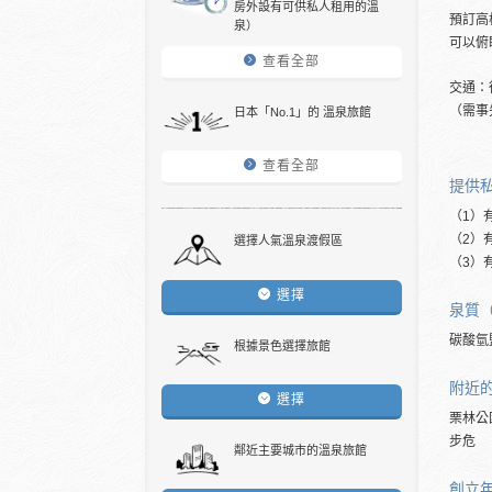
房外設有可供私人租用的溫
預訂高
泉）
可以俯
查看全部
交通：
（需事
日本「No.1」的 溫泉旅館
查看全部
提供
（1）
（2）
選擇人氣溫泉渡假區
（3）
選擇
泉質
碳酸氫
根據景色選擇旅館
附近
選擇
栗林公
步危
鄰近主要城市的溫泉旅館
創立