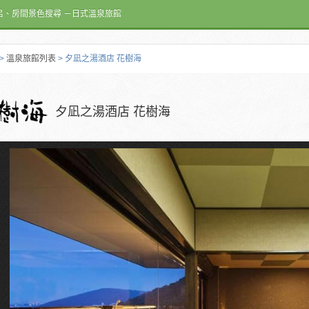
呂、房間景色搜尋 －日式溫泉旅館
>
溫泉旅館列表
> 夕凪之湯酒店 花樹海
夕凪之湯酒店 花樹海