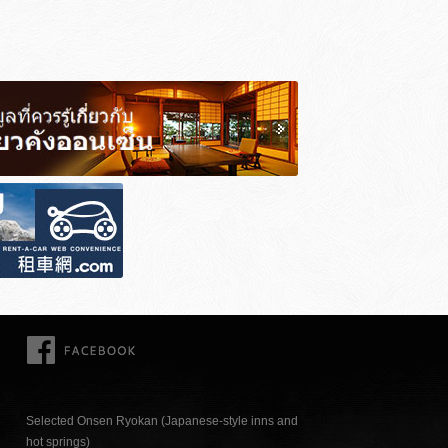
FACEBOOK
Selected Onsen Ryokan (Japanese-style inns and
hot springs)