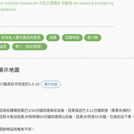
he customer reviews for 夕凪之湯酒店 花樹海 are owned & provided by
ripAdvisor
設有私人露天風呂的客房
海景
四國地區
香川縣
溫泉
香川（高松機場）
顯示地圖
川縣高松市西宝町3-5-10
顯示地圖
從高松機場搭乘巴士50分鐘到達高松站後，搭乘接送巴士12分鐘即達（需事先預約）
從新大阪站搭乘JR新幹線50分鐘到達岡山站後，搭乘JR特急55分鐘，在高松站下車
間依時段而略有不同。