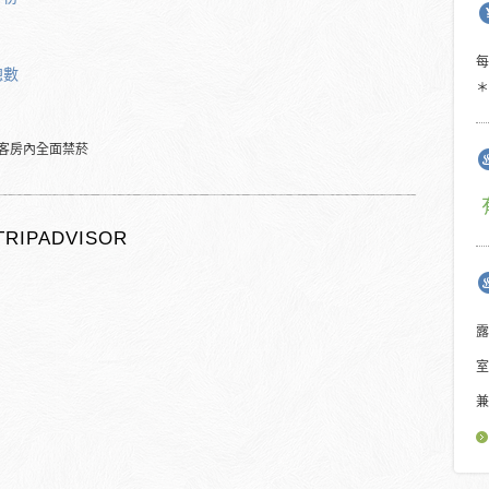
總數
＊
客房內全面禁菸
TRIPADVISOR
露
室
兼