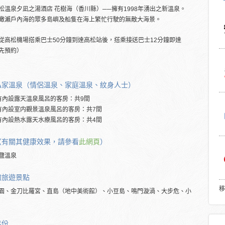
松溫泉夕凪之湯酒店 花樹海（香川縣）──擁有1998年湧出之新溫泉。
瞰瀨戶內海的眾多島嶼及船隻在海上繁忙行駛的無敵大海景。
從高松機場搭乘巴士50分鐘到達高松站後，搭乘接送巴士12分鐘即達
先預約）
私家溫泉（情侶溫泉、家庭溫泉、紋身人士）
有內設露天溫泉風呂的客房：共9間
有內設室内觀景溫泉風呂的客房：共7間
有內設熱水露天水療風呂的客房：共4間
（有關其健康效果，請參看
此網頁
）
鹽溫泉
的旅遊景點
移
園、金刀比羅宮、直島（地中美術館）、小豆島、鳴門漩渦、大步危、小
年份