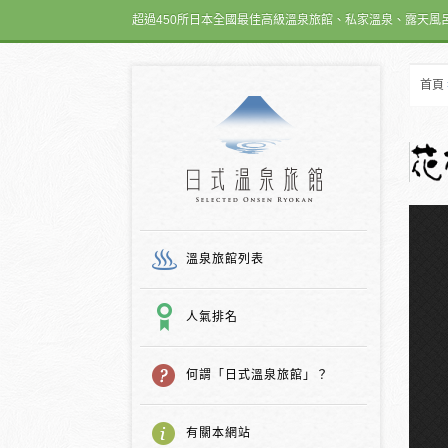
超過450所日本全國最佳高級溫泉旅館、私家溫泉、露天風
首頁
日式温泉旅館
溫泉旅館列表
人氣排名
何謂「日式溫泉旅館」？
有關本網站