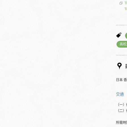
T
T
高松
日本 香
交通
（一）
（二）
所需時