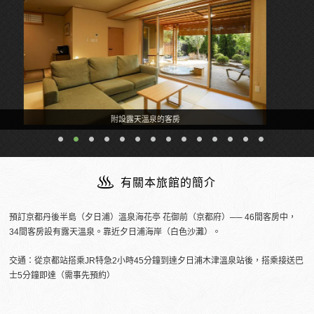
附設露天溫泉的客房
有關本旅館的簡介
預訂京都丹後半島（夕日浦）溫泉海花亭 花御前（京都府）── 46間客房中，
34間客房設有露天溫泉。靠近夕日浦海岸（白色沙灘）。
交通：從京都站搭乘JR特急2小時45分鐘到達夕日浦木津溫泉站後，搭乘接送巴
士5分鐘即達（需事先預約）