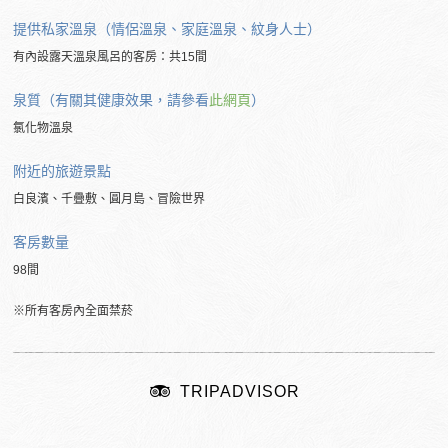
提供私家溫泉（情侶溫泉、家庭溫泉、紋身人士）
有內設露天溫泉風呂的客房：共15間
泉質（有關其健康效果，請參看
此網頁
）
氯化物溫泉
附近的
旅遊景點
白良濱、千疊敷、圓月島、冒險世界
客房數量
98間
※所有客房內全面禁菸
TRIPADVISOR