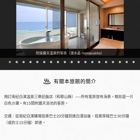
附設露天溫泉的客房（濱水晶 Hamasuisho）
有關本旅館的簡介
預訂南紀白濱溫泉三樂莊飯店（和歌山縣）──所有客房皆有海景。眼前是一片
白色沙灘。有15間附露天浴池的客房。
交通：從南紀白濱機場搭乘巴士20分鐘到達白濱站後，搭乘穿梭巴士30分鐘
（或的士15分鐘）即達。