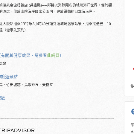
崎溫泉金波樓飯店 (兵庫縣)──鄰接以海豚聞名的城崎海洋世界，便於觀
的酒店。位於山陰海岸國家公園内，建於躍動的日本海沿岸。
從大阪站搭乘JR特急2小時40分鐘到達城崎温泉站後，搭乘接送巴士10
達（需事先預約）
（有關其健康效果，請參看
此網頁
）
溫泉
的
旅遊景點
岸、竹田城跡、鳥取砂丘、天橋立
移
總數
TRIPADVISOR
＊