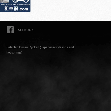
FACEBOOK
Selected Onsen Ryokan (Japanese-style inns and
hot springs)