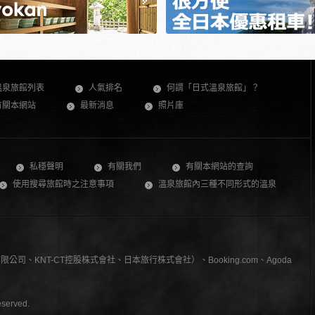
溫泉旅館列表
人氣排名
何謂「日式溫泉旅館」？
有關本網站
最新消息
照片庫
私穩聲明
有關我們
有關本網站的查詢
使用搜尋旅館時之注意事項
溫泉旅館內三種不同形式的溫泉
、KNT-CT控股株式會社、日本旅行株式會社）、Booking.com、Agoda
served.