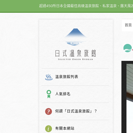
超過450所日本全國最佳高級溫泉旅館、私家溫泉、露天風
首頁
日式温泉旅館
溫泉旅館列表
人氣排名
何謂「日式溫泉旅館」？
有關本網站