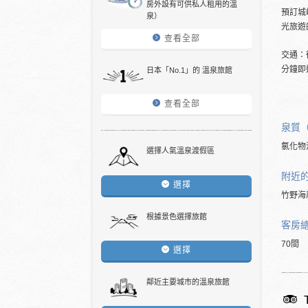
房外設有可供私人租用的溫
預訂城
泉）
光旅遊
查看全部
交通：
分鐘即
日本「No.1」的 溫泉旅館
查看全部
泉質
氯化物
選擇人氣溫泉渡假區
附近
選擇
竹野海
根據景色選擇旅館
客房
70間
選擇
鄰近主要城市的溫泉旅館