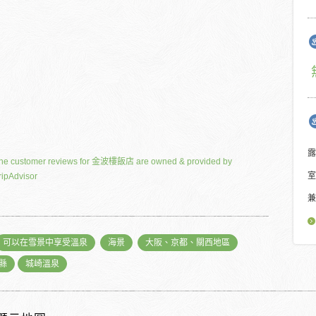
露
he customer reviews for 金波樓飯店 are owned & provided by
室
ripAdvisor
兼
可以在雪景中享受溫泉
海景
大阪、京都、關西地區
縣
城崎溫泉