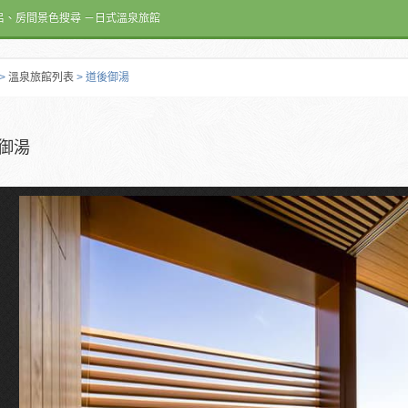
呂、房間景色搜尋 －日式溫泉旅館
>
溫泉旅館列表
> 道後御湯
御湯