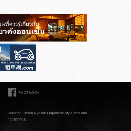
FACEBOOK
Selected Onsen Ryokan (Japanese-style inns and
hot springs)