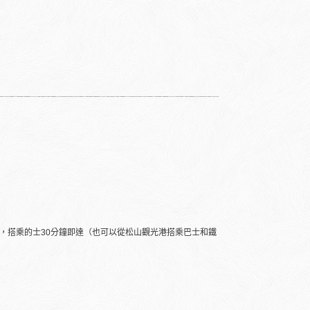
後，搭乘的士30分鐘即達（也可以從松山觀光港搭乘巴士和鐵