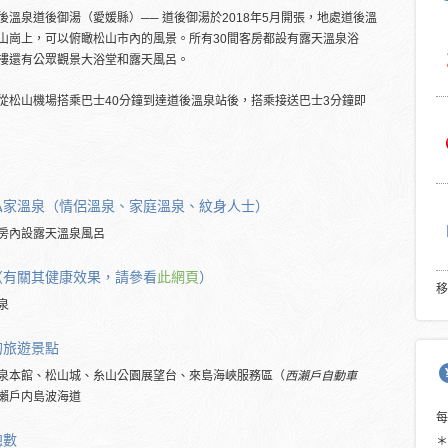
後溫泉道後御湯（愛媛縣）── 道後御湯於2018年5月開張，地處道後溫
山崗上，可以俯瞰松山市內的風景。所有30間客房都設有露天溫泉浴
樓還有公眾觀景大浴堂和露天風呂。
從松山機場搭乘巴士40分鐘到達道後溫泉站後，搭乘接送巴士3分鐘即
私家溫泉（情侶溫泉、家庭溫泉、紋身人士）
房內設露天溫泉風呂
（有關其健康效果，請參看
此網頁
）
移
泉
的旅遊景點
泉本館、松山城、糸山公園展望台、來島海峽服務區（
西瀨戶自動車
瀨戶内島波海道
總數
＊