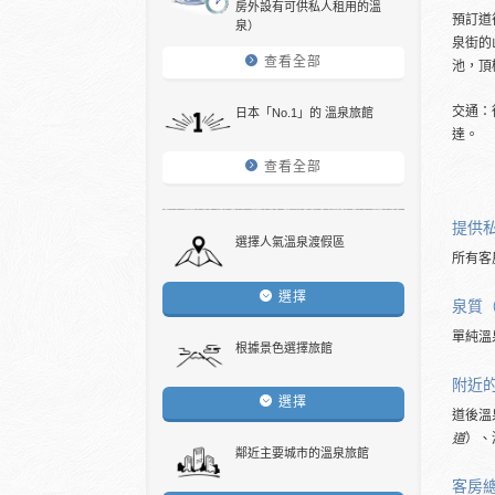
房外設有可供私人租用的溫
預訂道
泉）
泉街的
查看全部
池，頂
交通：
日本「No.1」的 溫泉旅館
達。
查看全部
提供
選擇人氣溫泉渡假區
所有客
選擇
泉質
單純溫
根據景色選擇旅館
附近
選擇
道後溫
道
）、
鄰近主要城市的溫泉旅館
客房