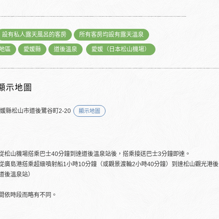
設有私人露天風呂的客房
所有客房均設有露天溫泉
地區
愛媛縣
道後溫泉
愛媛（日本松山機場）
顯示地圖
愛媛縣松山市道後鷺谷町2-20
顯示地圖
從松山機場搭乘巴士40分鐘到達道後溫泉站後，搭乘接送巴士3分鐘即達。
從廣島港搭乘超級噴射船1小時10分鐘（或觀景渡輪2小時40分鐘）到達松山觀光港
道後溫泉站）
間依時段而略有不同。