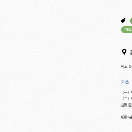
四國
日本 
交通
（一）
（二）
道到達
所需時