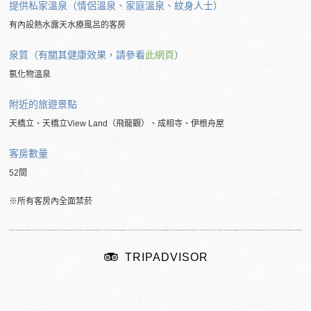
提供私家溫泉（情侶溫泉、家庭溫泉、紋身人士）
有內設熱水露天水療風呂的客房
泉質（有關其健康效果，請參看
此網頁
）
氯化物溫泉
附近的
旅遊景點
天橋立、天橋立View Land（飛龍觀）、成相寺、伊根舟屋
客房數量
52間
※所有客房內全面禁菸
TRIPADVISOR