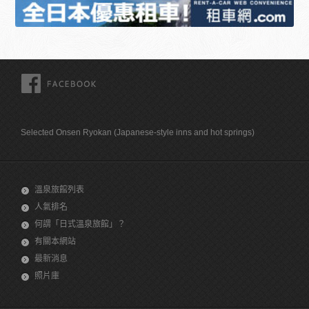
FACEBOOK
Selected Onsen Ryokan (Japanese-style inns and hot springs)
溫泉旅館列表
人氣排名
何謂「日式溫泉旅館」？
有關本網站
最新消息
照片庫