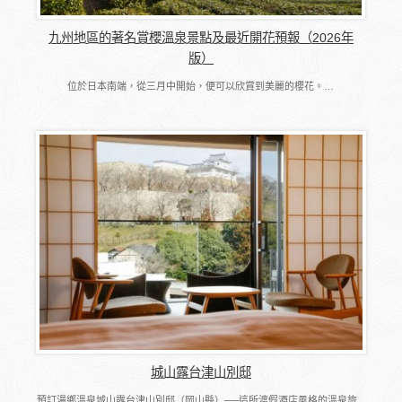
九州地區的著名賞櫻溫泉景點及最近開花預報（2026年
版）
位於日本南端，從三月中開始，便可以欣賞到美麗的櫻花。…
城山露台津山別邸
預訂湯鄉溫泉城山露台津山別邸（岡山縣）──這所渡假酒店風格的溫泉旅