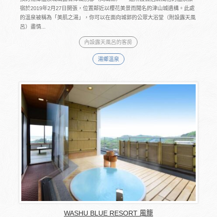
宿於2019年2月27日開張，位置鄰近以櫻花美景而聞名的津山城遺構。此處
的溫泉被稱為「美肌之湯」，你可以在面向城郭的公眾大浴堂（附設露天風
呂）盡情...
內設露天風呂的客房
湯鄉溫泉
WASHU BLUE RESORT 風籠