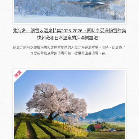
北海道 – 滑雪＆溫泉特集2025-2026。同時享受滑粉雪的爽
快刺激和日本溫泉的泡湯樂趣吧！
這裏介紹可以體驗粉雪和非壓雪地區的人氣北海道滑雪場。同時，此頁為了
喜愛新雪和深雪的滑雪粉絲，提供與山岳滑雪、在…