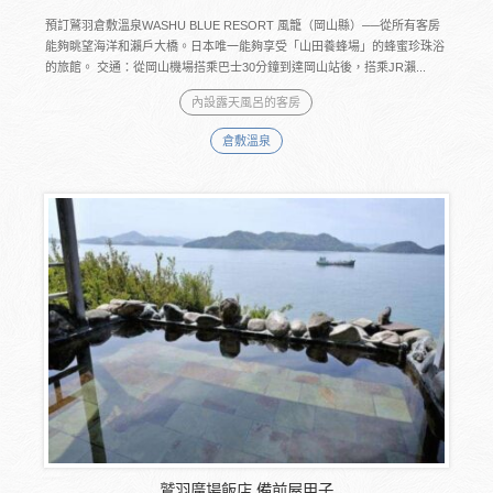
預訂鷲羽倉敷溫泉WASHU BLUE RESORT 風籠（岡山縣）──從所有客房
能夠眺望海洋和瀨戶大橋。日本唯一能夠享受「山田養蜂場」的蜂蜜珍珠浴
的旅館。 交通：從岡山機場搭乘巴士30分鐘到達岡山站後，搭乘JR瀨...
內設露天風呂的客房
倉敷溫泉
鷲羽廣場飯店 備前屋甲子