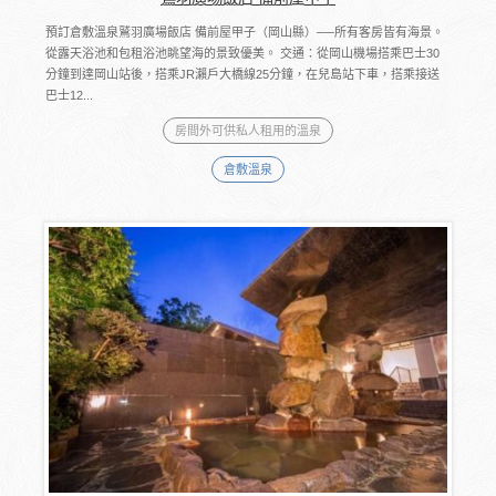
預訂倉敷溫泉鷲羽廣場飯店 備前屋甲子（岡山縣）──所有客房皆有海景。
從露天浴池和包租浴池眺望海的景致優美。 交通：從岡山機場搭乘巴士30
分鐘到達岡山站後，搭乘JR瀨戶大橋線25分鐘，在兒島站下車，搭乘接送
巴士12...
房間外可供私人租用的溫泉
倉敷溫泉