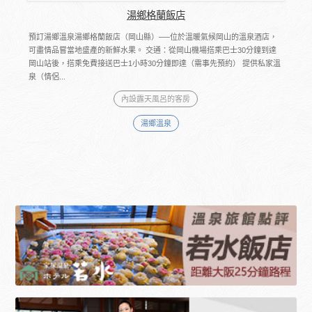
湯鄉格蘭飯店
預訂湯鄉溫泉湯鄉格蘭飯店（岡山縣）──位於溫暖氣候岡山的溫泉酒店，
可盡情品嘗當地盛產的新鮮水果。 交通：從岡山機場搭乘巴士30分鐘到達
岡山站後，搭乘免費接送巴士1小時30分鐘即達（需事先預約） 提供私家溫
泉（情侶...
內設露天風呂的客房
湯鄉溫泉