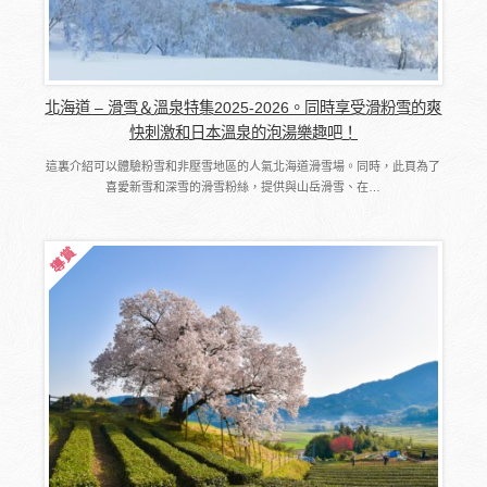
北海道 – 滑雪＆溫泉特集2025-2026。同時享受滑粉雪的爽
快刺激和日本溫泉的泡湯樂趣吧！
這裏介紹可以體驗粉雪和非壓雪地區的人氣北海道滑雪場。同時，此頁為了
喜愛新雪和深雪的滑雪粉絲，提供與山岳滑雪、在…