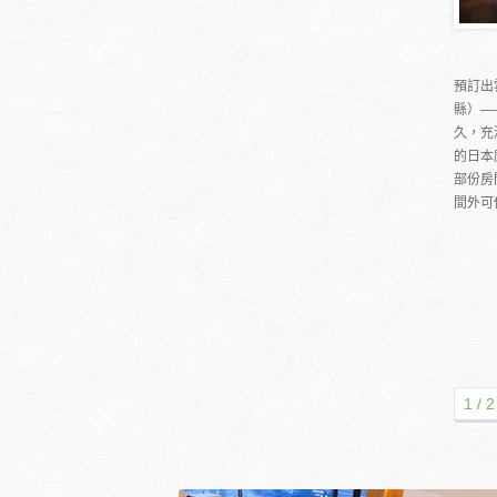
預訂出
縣）─
久，充
的日本
部份房
間外可供
1 / 2