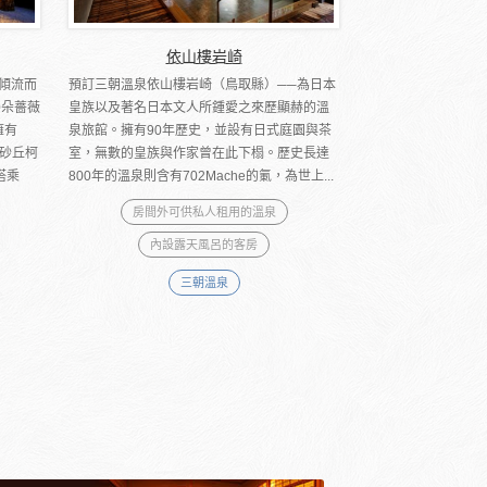
依山樓岩崎
傾流而
預訂三朝溫泉依山樓岩崎（鳥取縣）──為日本
0朵薔薇
皇族以及著名日本文人所鍾愛之來歷顯赫的溫
擁有
泉旅館。擁有90年歷史，並設有日式庭園與茶
取砂丘柯
室，無數的皇族與作家曾在此下榻。歷史長達
搭乘
800年的溫泉則含有702Mache的氭，為世上...
房間外可供私人租用的溫泉
內設露天風呂的客房
三朝溫泉