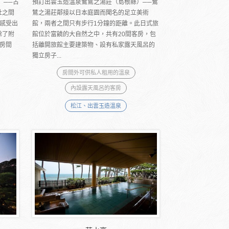
）──古
預訂出雲玉造溫泉鷺鷥之湯莊（島根縣）──鷺
社之間
鷥之湯莊鄰接以日本庭園而聞名的足立美術
感受出
館，兩者之間只有步行1分鐘的距離。此日式旅
除了附
館位於富饒的大自然之中，共有20間客房，包
房間
括離開旅館主要建築物、設有私家露天風呂的
獨立房子...
房間外可供私人租用的溫泉
內設露天風呂的客房
松江、出雲玉造溫泉