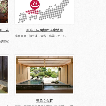
10：廣
廣島、中國地區溫泉地圖
廣島宮島、鞆之浦、倉敷、出雲玉造、萩
溫泉旅館
鷺鷥之湯莊