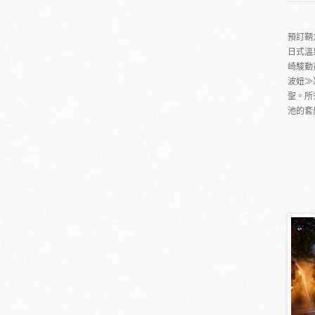
預訂鞆
日式溫
崎駿動
波妞≫
聖。所
池的套房