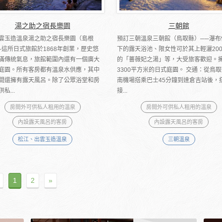
湯之助之宿長樂園
三朝館
雲玉造溫泉湯之助之宿長樂園（島根
預訂三朝溫泉三朝館（鳥取縣）──瀑布
─這所日式旅館於1868年創業，歷史悠
下的露天浴池、限女性可於其上輕灑20
滿傳統氣息，旅館範圍內還有一個廣大
的「薔薇妃之湯」等，大受旅客歡迎。
庭園。所有客房都有溫泉水供應，其中
3300平方米的日式庭園。 交通：從鳥
間還擁有露天風呂。除了公眾浴堂和房
南機場搭乘巴士45分鐘到達倉吉站後，
私...
接...
房間外可供私人租用的溫泉
房間外可供私人租用的溫泉
內設露天風呂的客房
內設露天風呂的客房
松江、出雲玉造溫泉
三朝溫泉
1
2
»