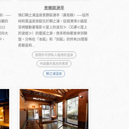
景勝館漣亭
縣）──
預訂鞆之浦溫泉景勝館漣亭（廣島縣）──這所
美麗的
純和風溫泉旅館位於鞆之浦，這個港灣小鎮是
12
宮崎駿動畫電影≪崖上的波兒≫（又譯≪崖上
面向大
的波妞≫）的靈感之源，很多粉絲都會來到朝
中，
聖。分佈在「本館」和「別館」的所有26間客
房都是和...
房間外可供私人租用的溫泉
內設露天風呂的客房
鞆之浦溫泉