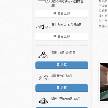
預訂鞆
房外設有可供私人租用的溫
泉）
日式溫
崎駿動
查看全部
波妞≫
聖。所
日本「No.1」的 溫泉旅館
及露天溫
查看全部
選擇人氣溫泉渡假區
選擇
根據景色選擇旅館
選擇
鄰近主要城市的溫泉旅館