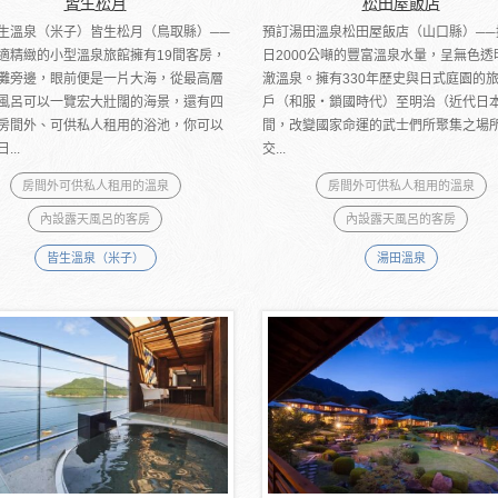
皆生松月
松田屋飯店
生溫泉（米子）皆生松月（鳥取縣）──
預訂湯田溫泉松田屋飯店（山口縣）──
適精緻的小型溫泉旅館擁有19間客房，
日2000公噸的豐富溫泉水量，呈無色透
灘旁邊，眼前便是一片大海，從最高層
澈溫泉。擁有330年歷史與日式庭園的
風呂可以一覽宏大壯闊的海景，還有四
戶（和服・鎖國時代）至明治（近代日
房間外、可供私人租用的浴池，你可以
間，改變國家命運的武士們所聚集之場
...
交...
房間外可供私人租用的溫泉
房間外可供私人租用的溫泉
內設露天風呂的客房
內設露天風呂的客房
皆生溫泉（米子）
湯田溫泉