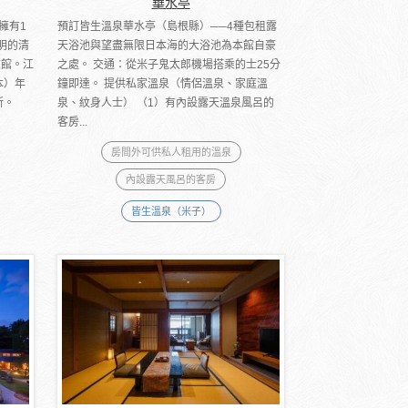
華水亭
擁有1
預訂皆生溫泉華水亭（島根縣）──4種包租露
明的清
天浴池與望盡無限日本海的大浴池為本館自豪
旅館。江
之處。 交通：從米子鬼太郎機場搭乘的士25分
本）年
鐘即達。 提供私家溫泉（情侶溫泉、家庭溫
所。
泉、紋身人士） （1）有內設露天溫泉風呂的
客房...
房間外可供私人租用的溫泉
內設露天風呂的客房
皆生溫泉（米子）