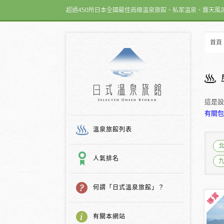
超過450所日本全國最佳高級溫泉旅館、私家溫泉、露天風
首頁
日式温泉旅館
這是設
有關包
溫泉旅館列表
人氣排名
何謂「日式溫泉旅館」？
有關本網站