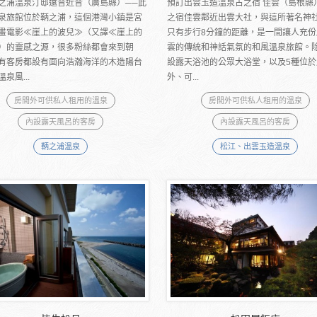
之浦溫泉汀邸遠音近音（廣島縣）──此
預訂出雲玉造溫泉古之宿 佳雲（島根縣
泉旅館位於鞆之浦，這個港灣小鎮是宮
之宿佳雲鄰近出雲大社，與這所著名神
畫電影≪崖上的波兒≫（又譯≪崖上的
只有步行8分鐘的距離，是一間讓人充份
）的靈感之源，很多粉絲都會來到朝
雲的傳統和神話氣氛的和風溫泉旅館。
有客房都設有面向浩瀚海洋的木造陽台
設露天浴池的公眾大浴堂，以及5種位於
泉風...
外、可...
房間外可供私人租用的溫泉
房間外可供私人租用的溫泉
內設露天風呂的客房
內設露天風呂的客房
鞆之浦溫泉
松江、出雲玉造溫泉