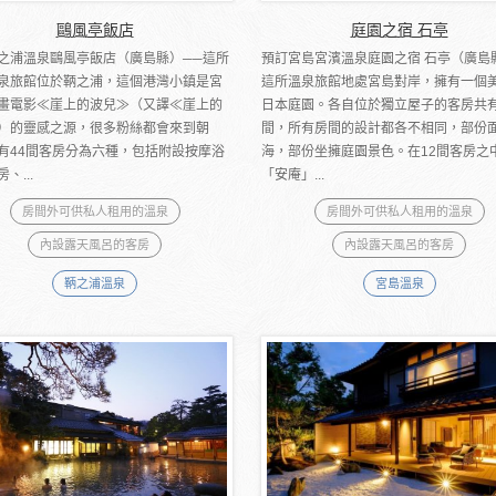
鷗風亭飯店
庭園之宿 石亭
之浦溫泉鷗風亭飯店（廣島縣）──這所
預訂宮島宮濱溫泉庭園之宿 石亭（廣島
泉旅館位於鞆之浦，這個港灣小鎮是宮
這所溫泉旅館地處宮島對岸，擁有一個
畫電影≪崖上的波兒≫（又譯≪崖上的
日本庭園。各自位於獨立屋子的客房共有
）的靈感之源，很多粉絲都會來到朝
間，所有房間的設計都各不相同，部份
有44間客房分為六種，包括附設按摩浴
海，部份坐擁庭園景色。在12間客房之
、...
「安庵」...
房間外可供私人租用的溫泉
房間外可供私人租用的溫泉
內設露天風呂的客房
內設露天風呂的客房
鞆之浦溫泉
宮島溫泉