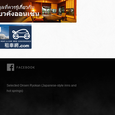
FACEBOOK
Selected Onsen Ryokan (Japanese-style inns and
hot springs)