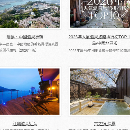
廣島、中國溫泉專輯
2026年人氣溫泉旅館排行榜TOP 
島/中國地區版
事―廣島、中國地區的著名賞櫻溫泉景
近開花預報（2026年版）
2025年廣島/中國地區最受歡迎的10間
汀邸遠音近音
古之宿 佳雲