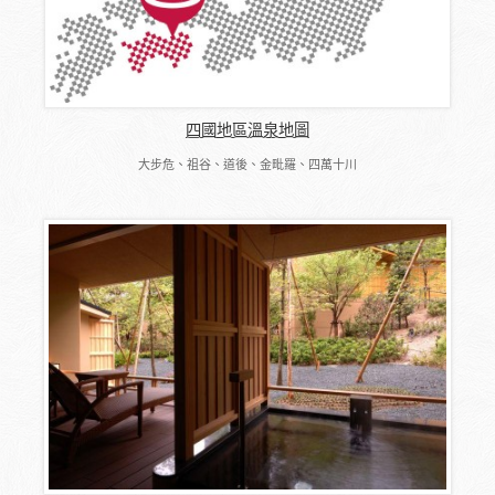
四國地區溫泉地圖
大步危、祖谷、道後、金毗羅、四萬十川