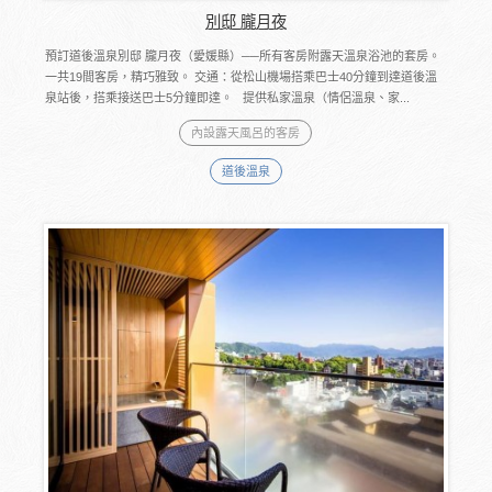
別邸 朧月夜
預訂道後溫泉別邸 朧月夜（愛媛縣）──所有客房附露天溫泉浴池的套房。
一共19間客房，精巧雅致。 交通：從松山機場搭乘巴士40分鐘到達道後溫
泉站後，搭乘接送巴士5分鐘即達。 提供私家溫泉（情侶溫泉、家...
內設露天風呂的客房
道後溫泉