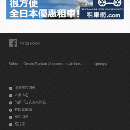
FACEBOOK
Selected Onsen Ryokan (Japanese-style inns and hot springs)
溫泉旅館列表
人氣排名
何謂「日式溫泉旅館」？
有關本網站
最新消息
照片庫