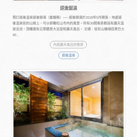
道後御湯
預訂道後溫泉道後御湯（愛媛縣）── 道後御湯於2018年5月開張，地處道
後溫泉街的山崗上，可以俯瞰松山市內的風景。所有30間客房都設有露天溫
泉浴池，頂樓還有公眾觀景大浴堂和露天風呂。 交通：從松山機場搭乘巴士
40...
內設露天風呂的客房
道後溫泉