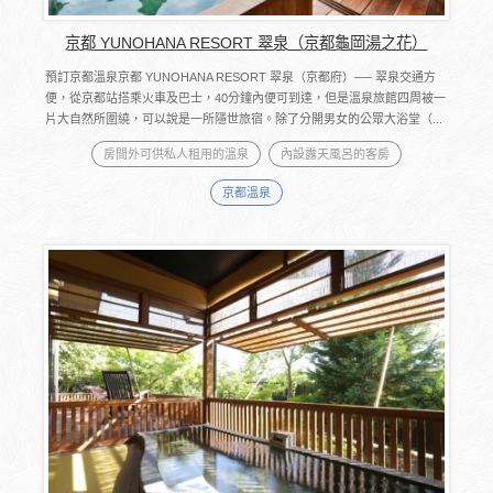
京都 YUNOHANA RESORT 翠泉（京都龜岡湯之花）
預訂京都溫泉京都 YUNOHANA RESORT 翠泉（京都府）── 翠泉交通方
便，從京都站搭乘火車及巴士，40分鐘內便可到達，但是溫泉旅館四周被一
片大自然所圍繞，可以說是一所隱世旅宿。除了分開男女的公眾大浴堂（...
房間外可供私人租用的溫泉
內設露天風呂的客房
京都溫泉