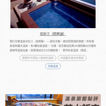
京近江（琵琶湖）
預訂京都溫泉京近江（滋賀縣）──靠近京都、面向琵琶湖的旅館。所有客
房皆附露天溫泉。有4種包租溫泉。 交通：從京都站搭乘JR湖西線20分鐘到
達雄琴溫泉站後，搭乘接送巴士5分鐘即達。 提供私家溫泉（情侶...
房間外可供私人租用的溫泉
內設露天風呂的客房
京都溫泉