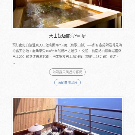
天山飯店閣海Yuu庭
預訂南紀白濱溫泉天山飯店閣海Yuu庭（和歌山縣）──所有客房附看得見海
的露天浴池。能夠享受100％自然湧出之溫泉。 交通：從南紀白濱機場搭乘
巴士20分鐘到達白濱站後，搭乘穿梭巴士20分鐘（或的士15分鐘）即達。
...
內設露天風呂的客房
南紀白濱溫泉