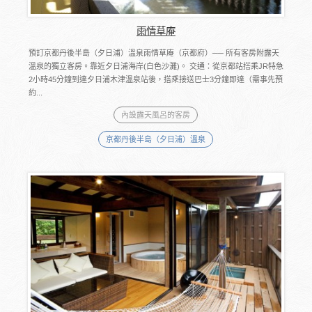
雨情草庵
預訂京都丹後半島（夕日浦）溫泉雨情草庵（京都府）── 所有客房附露天
溫泉的獨立客房。靠近夕日浦海岸(白色沙灘)。 交通：從京都站搭乘JR特急
2小時45分鐘到達夕日浦木津溫泉站後，搭乘接送巴士3分鐘即達（需事先預
約...
內設露天風呂的客房
京都丹後半島（夕日浦）溫泉