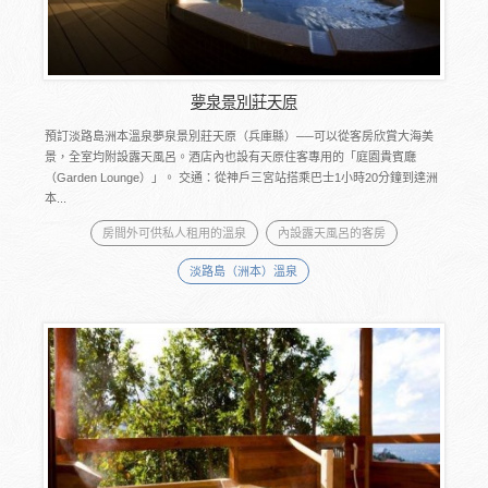
夢泉景別莊天原
預訂淡路島洲本溫泉夢泉景別莊天原（兵庫縣）──可以從客房欣賞大海美
景，全室均附設露天風呂。酒店內也設有天原住客專用的「庭園貴賓廰
（Garden Lounge）」。 交通：從神戶三宮站搭乘巴士1小時20分鐘到達洲
本...
房間外可供私人租用的溫泉
內設露天風呂的客房
淡路島（洲本）溫泉