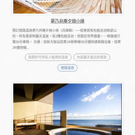
夢乃井庵夕焼小焼
預訂姫路溫泉夢乃井庵夕焼小焼（兵庫縣）──從客房和包租浴池眺望山
的。所有客房附露天溫泉。有2種包租浴池。到靠近世界遺產－－姬路城只
需30分車程。 交通：從新大阪站搭乘JR新幹線35分鐘到達姬路站後，搭乘
JR播但線...
房間外可供私人租用的溫泉
內設露天風呂的客房
姫路溫泉