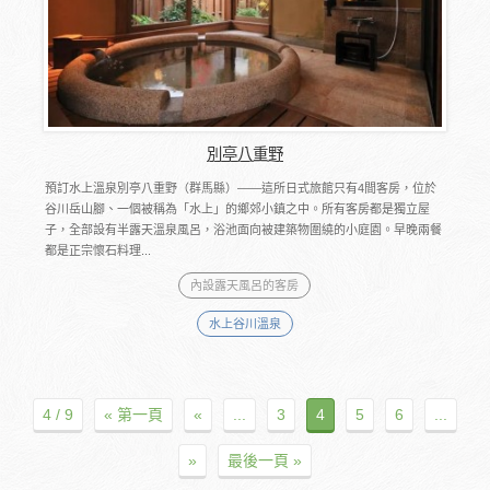
別亭八重野
預訂水上溫泉別亭八重野（群馬縣）――這所日式旅館只有4間客房，位於
谷川岳山腳、一個被稱為「水上」的鄉郊小鎮之中。所有客房都是獨立屋
子，全部設有半露天溫泉風呂，浴池面向被建築物圍繞的小庭園。早晚兩餐
都是正宗懷石料理...
內設露天風呂的客房
水上谷川溫泉
4 / 9
« 第一頁
«
...
3
4
5
6
...
»
最後一頁 »