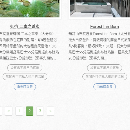
御宿 二本之葦束
Forest Inn Born
布院溫泉御宿 二本之葦束（大分縣）──
預訂由布院溫泉Forest Inn Born（大分
房為散佈在庭園的別館。有8種包租浴
被大自然包圍，寬敞沉穩的摩登日式旅
四周綠意盎然的大包租露天浴池。 交
共5間客房，精巧雅致。 交通：從大分
大分機場搭乘巴士55分鐘到達由布院站
乘巴士55分鐘到達由布院站後，搭乘免
乘接送巴士7分鐘即達（需事先預約...
20分鐘即達（需事先預...
設有露天風呂的客房
設有露天風呂的客房
房間外可供私人租用的溫泉
房間外可供私人租用的溫泉
由布院溫泉
由布院溫泉
«
1
2
3
»