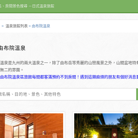
呂、房間景色搜尋 －日式溫泉旅館
>
溫泉旅館列表
> 由布院溫泉
由布院溫泉
溫泉是九州的兩大溫泉之一，除了由布岳等秀麗的山巒風景之外，山間盆地特
無二的雰圍。
由布院溫泉區旅館每間都客滿預約不到房間！遇到這類麻煩的朋友有個好消息要