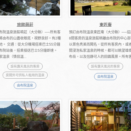
旅館萌莊
東匠庵
布院溫泉旅館萌莊（大分縣）──所有客
預訂由布院溫泉東匠庵（大分縣）──這
將由布的山盡收眼底，視野良好。有2種
8間客房的溫泉旅館稍離由布院的中心部
池。 交通：從大分機場搭乘巴士55分鐘
以景色秀美而聞名，從所有客房內，或
布院站後，搭乘接送巴士5分鐘即達。
間浸泡私家溫泉的時候，都可以眺望雄
家溫泉（情侶溫...
布岳，以及恬静可人的田園風景。所有客房
設有露天風呂的客房
設有露天風呂的客房
房間外可供私人租用的溫泉
由布院溫泉
由布院溫泉