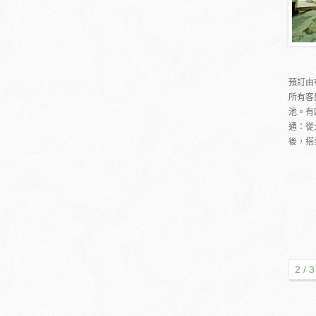
預訂由
所有客
池。有
通：從
後，搭
2 / 3