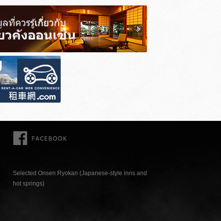
FACEBOOK
Selected Onsen Ryokan (Japanese-style inns and
hot springs)