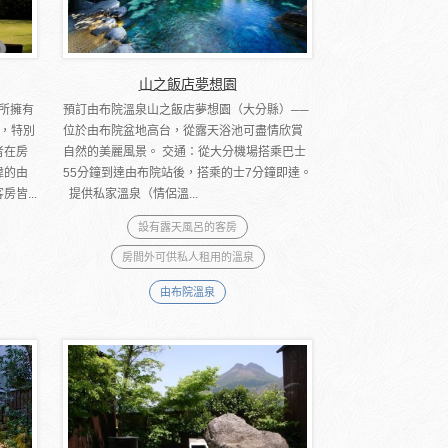
山之飯店夢想園
所擁有
預訂由布院溫泉山之飯店夢想園（大分縣）──
，特別
位於由布院盆地高台，從露天浴池可盡情欣賞
者在房
自然的美麗風景。 交通：從大分機場搭乘巴士
偉的由
55分鐘到達由布院站後，搭乘的士7分鐘即達。
皆...
提供私家溫泉（情侶溫...
設有露天風呂的客房
房間外可供私人租用的溫泉
由布院溫泉