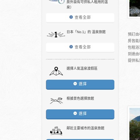
房外設有可供私人租用的溫
泉）
查看全部
日本「No.1」的 溫泉旅館
預訂由
房皆能
查看全部
包租浴
到達由
提供私
選擇人氣溫泉渡假區
選擇
根據景色選擇旅館
選擇
鄰近主要城市的溫泉旅館