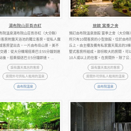
湯布院山荘吾亦紅
旅館 富季之舍
布院溫泉湯布院山荘吾亦紅（大分縣）
預訂由布院溫泉旅館 富季之舍（大分縣
有客房附露天浴池的獨立客房。從私人露
所只有10間客房的小型旅館，位於由布
或客房望出去，一片由布岳山景，美不
丘上，由主樓及備有私家露天風呂的3棟
 交通：從大分機場搭乘巴士55分鐘到達
墅式客房所組成。部份較大的房間，可
站後，搭乘接送巴士5分鐘即達。 ...
10人或以上的住客。在房間外，除了公..
設有露天風呂的客房
設有露天風呂的客房
房間外可供私人租用的溫泉
房間外可供私人租用的溫泉
由布院溫泉
由布院溫泉