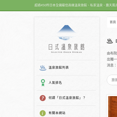
超過450所日本全國最佳高級溫泉旅館、私家溫泉、露天風
首頁
日式温泉旅館
由布院
出獨一
消息：
溫泉旅館列表
人氣排名
何謂「日式溫泉旅館」？
有關本網站