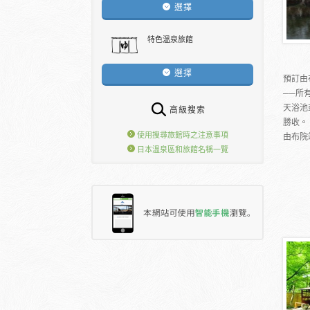
選擇
特色溫泉旅館
選擇
預訂由
──所
天浴池
高級搜索
勝收。
使用搜尋旅館時之注意事項
由布院
日本溫泉區和旅館名稱一覽