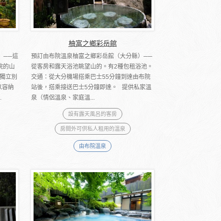
柚富之鄉彩岳館
）──這
預訂由布院溫泉柚富之鄉彩岳館（大分縣）──
院的山
從客房和露天浴池眺望山的。有2種包租浴池。
獨立別
交通：從大分機場搭乘巴士55分鐘到達由布院
以容納
站後，搭乘接送巴士5分鐘即達。 提供私家溫
.
泉（情侶溫泉、家庭溫...
設有露天風呂的客房
房間外可供私人租用的溫泉
由布院溫泉