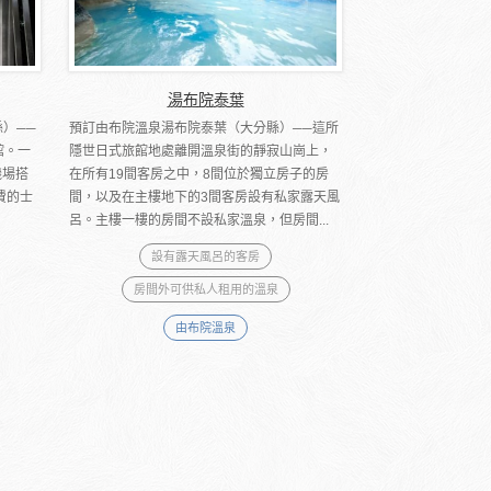
湯布院泰葉
縣）──
預訂由布院溫泉湯布院泰葉（大分縣）──這所
館。一
隱世日式旅館地處離開溫泉街的靜寂山崗上，
機場搭
在所有19間客房之中，8間位於獨立房子的房
費的士
間，以及在主樓地下的3間客房設有私家露天風
呂。主樓一樓的房間不設私家溫泉，但房間...
設有露天風呂的客房
房間外可供私人租用的溫泉
由布院溫泉