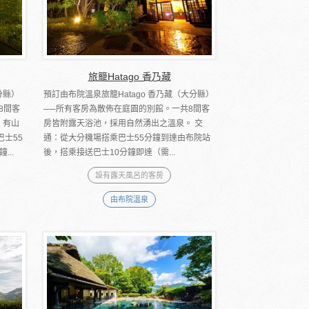
旅籠Hatago 香乃藏
分縣）
預訂由布院溫泉旅籠Hatago 香乃藏（大分縣）
8間客
──所有客房為散佈在庭園的別館。一共8間客
。有山
房皆附露天浴池，採用自然湧出之溫泉。 交
士55
通：從大分機場搭乘巴士55分鐘到達由布院站
..
後，搭乘接送巴士10分鐘即達（需...
設有露天風呂的客房
由布院溫泉