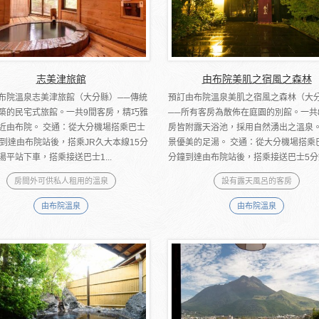
志美津旅館
由布院美肌之宿風之森林
布院溫泉志美津旅館（大分縣）──傳統
預訂由布院溫泉美肌之宿風之森林（大
築的民宅式旅館。一共9間客房，精巧雅
──所有客房為散佈在庭園的別館。一共
近由布院。 交通：從大分機場搭乘巴士
房皆附露天浴池，採用自然湧出之溫泉
鐘到達由布院站後，搭乘JR久大本線15分
景優美的足湯。 交通：從大分機場搭乘巴
湯平站下車，搭乘接送巴士1...
分鐘到達由布院站後，搭乘接送巴士5分鐘.
房間外可供私人租用的溫泉
設有露天風呂的客房
由布院溫泉
由布院溫泉