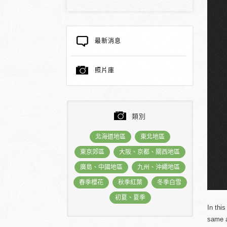
最新消息
照片庫
類別
北海道地區
東北地區
東京郊區
大阪、京都、關西地區
廣島、中國地區
九州、沖繩地區
春季櫻花
秋季紅葉
冬季白雪
初夏、夏季
In thi
same a