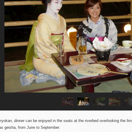
s ryokan, dinner can be enjoyed in the seats at the riverbed overlooking the lim
s geisha, from June to September.