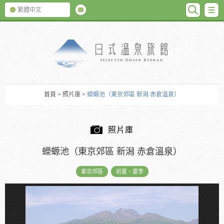
SEARC
M
繁體中文
日式温泉旅館
首頁
>
照片庫
> 蠑螈池（東京郊區 新潟 赤倉溫泉）
照片庫
蠑螈池（東京郊區 新潟 赤倉溫泉）
東京郊區
初夏、夏季